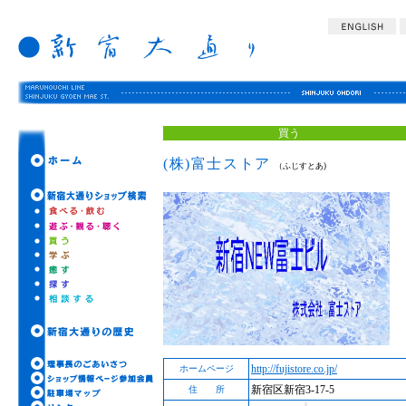
買う
(株)富士ストア
（ふじすとあ)
http://fujistore.co.jp/
ホームページ
新宿区新宿3-17-5
住 所